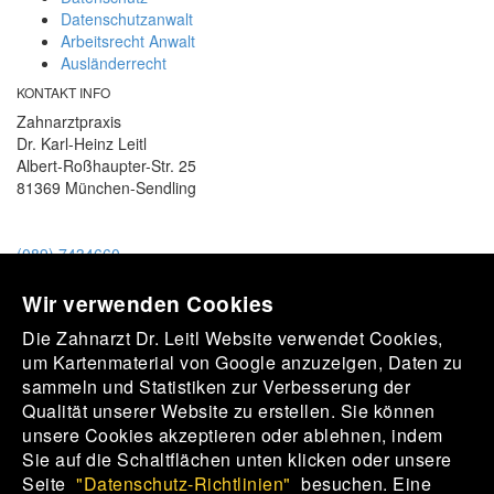
Datenschutzanwalt
Arbeitsrecht Anwalt
Ausländerrecht
KONTAKT INFO
Zahnarztpraxis
Dr. Karl-Heinz Leitl
Albert-Roßhaupter-Str. 25
81369 München-Sendling
(089) 7434660
praxis@dr-leitl.de
Wir verwenden Cookies
Unser Praxisteam
Die Zahnarzt Dr. Leitl Website verwendet Cookies,
um Kartenmaterial von Google anzuzeigen, Daten zu
sammeln und Statistiken zur Verbesserung der
Qualität unserer Website zu erstellen. Sie können
Ein motiviertes Praxisteam erwartet Sie.
unsere Cookies akzeptieren oder ablehnen, indem
Sie auf die Schaltflächen unten klicken oder unsere
Seite
"Datenschutz-Richtlinien"
besuchen. Eine